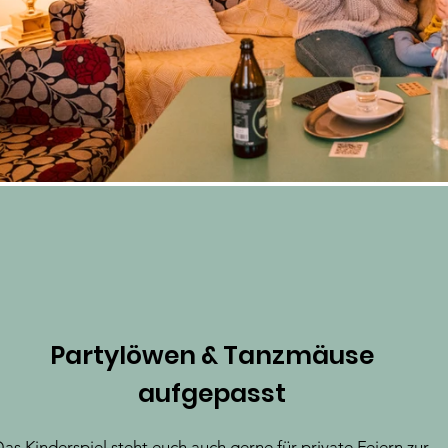
Partylöwen & Tanzmäuse
aufgepasst
as Kinderspiel steht euch auch gerne für private Feiern zur