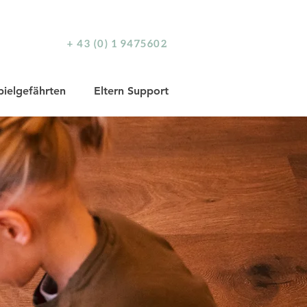
+ 43 (0) 1 9475602
pielgefährten
Eltern Support