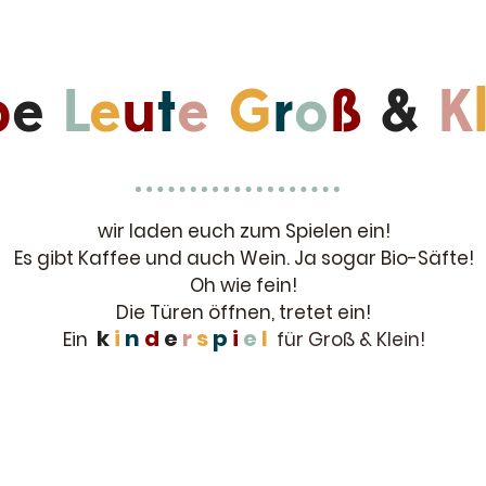
b
e
L
e
u
t
e
G
r
o
ß
&
K
wir laden euch zum Spielen ein!
Es gibt Kaffee und auch Wein. Ja sogar Bio-Säfte!
Oh wie fein!
Die Türen öffnen, tretet ein!
k
i
n
d
e
r
s
p
i
e
l
Ein
für Groß & Klein!