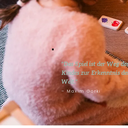
"Das Spiel ist der Weg de
Kindes zur Erkenntnis de
Welt."
– Maxim Gorki