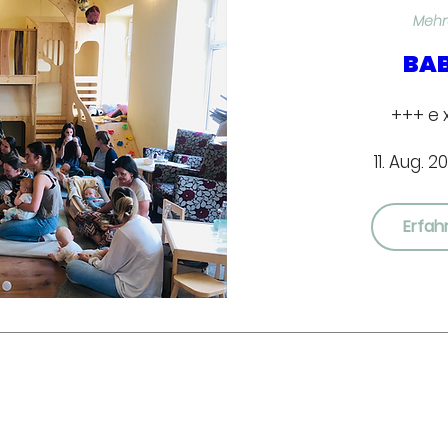
Mehr
BA
+++ e x 
11. Aug. 2
Erfah