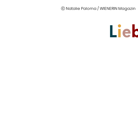
ⓒ Natalie Paloma / WIENERIN Magazin
L
i
e