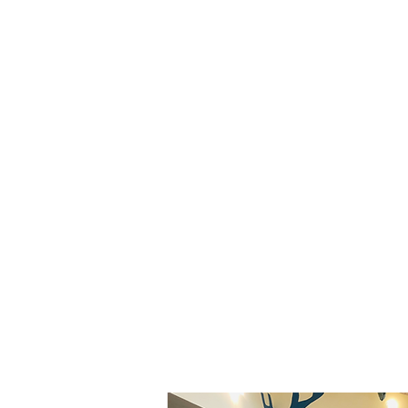
Ih
r könnt euch