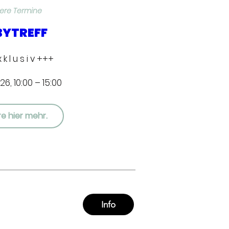
ere Termine
BYTREFF
k l u s i v +++
026, 10:00 – 15:00
re hier mehr.
Info