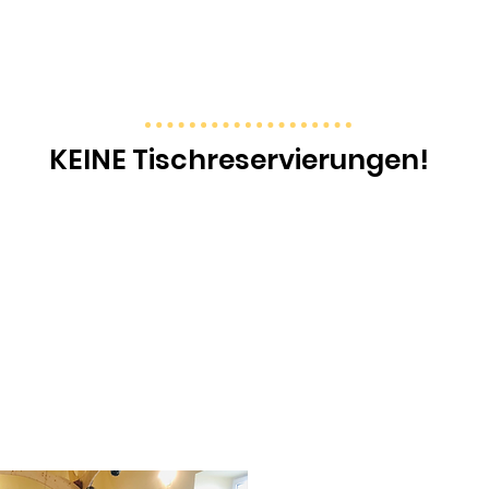
Mittwoch-Freitag: 10-15 Uhr
Samstag: 10-13 Uhr
Sonntag & Montag: geschlossen
KEINE Tischreservierungen!
01 9475602
 innerhalb unserer Öffnungszeiten unter
übe
Auslastung im Café informieren.
Für Kleinkinder bis
max. 4 Jahre
geeignet