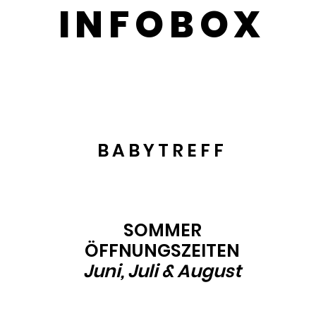
INFOBOX
wir nicht ans Telefon gehen, ist gerade viel lo
ommen. Vor allem nachmittags, bei Regenwetter
 Plätze sind begrenzt. Wir danken für euer Ver
B A B Y T R E F F
Jeden Dienstag von 10-15 Uhr
ohne Anmeldung
SOMMER
ÖFFNUNGSZEITEN
Juni, Juli & August
Dienstag: 10-15 Uhr Babytreff
(max. 12 Monate