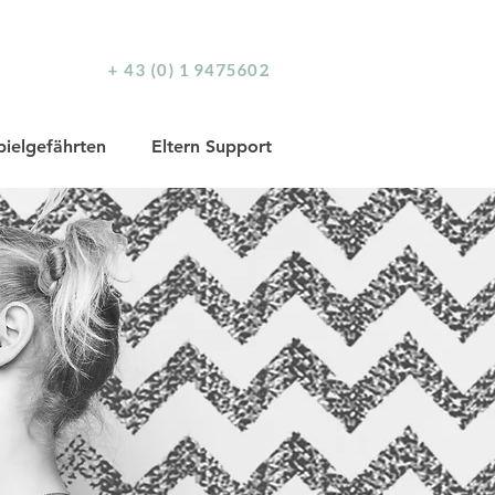
+ 43 (0) 1 9475602
pielgefährten
Eltern Support