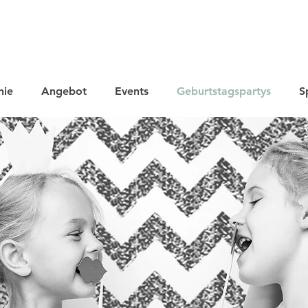
hie
Angebot
Events
Geburtstagspartys
S