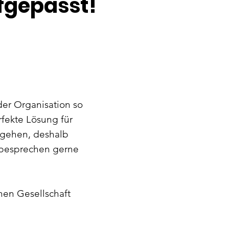
fgepasst!
der Organisation so
rfekte Lösung für
zugehen, deshalb
r besprechen gerne
nen Gesellschaft