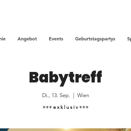
hie
Angebot
Events
Geburtstagspartys
S
Babytreff
Di., 13. Sep.
  |  
Wien
+++ e x k l u s i v +++