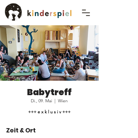
Babytreff
Di., 09. Mai
  |  
Wien
+++ e x k l u s i v +++
Zeit & Ort