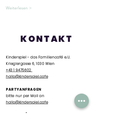
Weiterlesen >
KONTAKT
Kinderspiel - das Familiencafé e.U.
Krieglergasse 6, 1030 Wien
+43 1 9475602
hallo@kinderspiel.cafe
PARTYANFRAGEN
bitte nur per Mail an
hallo@kinderspiel.cafe
SOMMER ÖFFNUNGSZEITEN
Dienstag
/
10.00 - 15.00
Uhr nur Babytreff
Mittwoch - Freitag
/ 10.00 Uhr - 15.00 Uhr