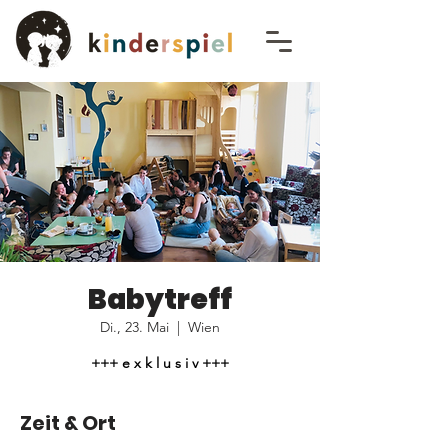
Babytreff
Di., 23. Mai
  |  
Wien
+++ e x k l u s i v +++
Zeit & Ort