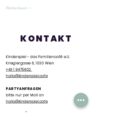
Weiterlesen >
KONTAKT
Kinderspiel - das Familiencafé e.U.
Krieglergasse 6, 1030 Wien
+43 1 9475602
hallo@kinderspiel.cafe
PARTYANFRAGEN
bitte nur per Mail an
hallo@kinderspiel.cafe
SOMMER ÖFFNUNGSZEITEN
Dienstag
/
10.00 - 15.00
Uhr nur Babytreff
Mittwoch - Freitag
/ 10.00 Uhr - 15.00 Uhr