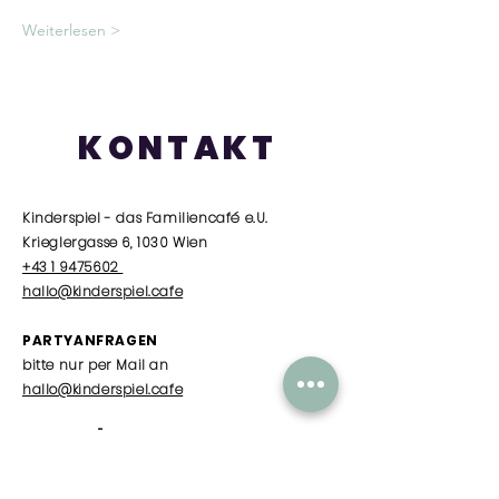
Weiterlesen >
KONTAKT
Kinderspiel - das Familiencafé e.U.
Krieglergasse 6, 1030 Wien
+43 1 9475602
hallo@kinderspiel.cafe
PARTYANFRAGEN
bitte nur per Mail an
hallo@kinderspiel.cafe
SOMMER ÖFFNUNGSZEITEN
Dienstag
/
10.00 - 15.00
Uhr nur Babytreff
Mittwoch - Freitag
/ 10.00 Uhr - 15.00 Uhr