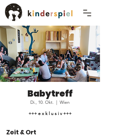
Babytreff
Di., 10. Okt.
  |  
Wien
+++ e x k l u s i v +++
Zeit & Ort