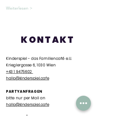
Weiterlesen >
KONTAKT
Kinderspiel - das Familiencafé e.U.
Krieglergasse 6, 1030 Wien
+43 1 9475602
hallo@kinderspiel.cafe
PARTYANFRAGEN
bitte nur per Mail an
hallo@kinderspiel.cafe
SOMMER ÖFFNUNGSZEITEN
Dienstag
/
10.00 - 15.00
Uhr nur Babytreff
Mittwoch - Freitag
/ 10.00 Uhr - 15.00 Uhr