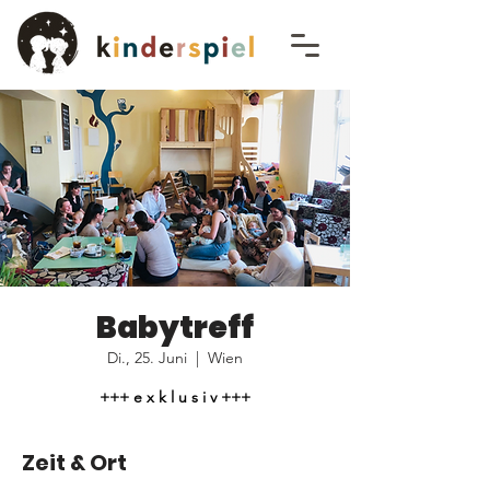
Babytreff
Di., 25. Juni
  |  
Wien
+++ e x k l u s i v +++
Zeit & Ort