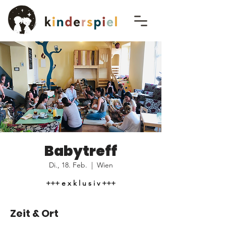
Babytreff
Di., 18. Feb.
  |  
Wien
+++ e x k l u s i v +++
Zeit & Ort