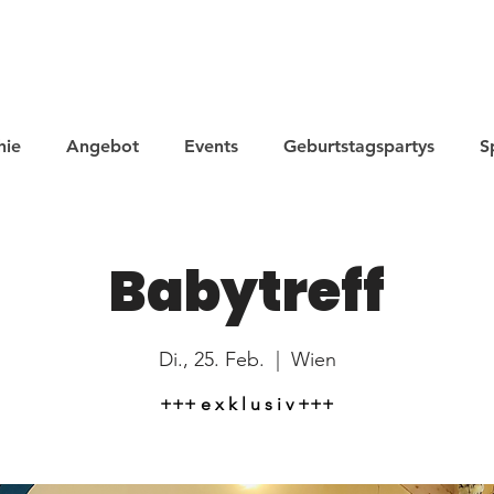
hie
Angebot
Events
Geburtstagspartys
S
Babytreff
Di., 25. Feb.
  |  
Wien
+++ e x k l u s i v +++