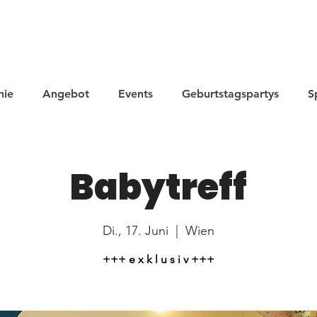
hie
Angebot
Events
Geburtstagspartys
S
Babytreff
Di., 17. Juni
  |  
Wien
+++ e x k l u s i v +++