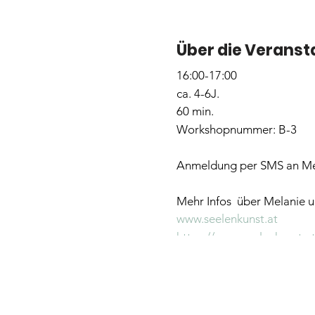
Über die Veranst
16:00-17:00
ca. 4-6J.
60 min.
Workshopnummer: B-3
Anmeldung per SMS an Me
Mehr Infos über Melanie un
www.seelenkunst.at
https://www.seelenkunst.a
Bitte Name, Alter und Na
35€ inkl. Spielbeitrag & ei
Geschwisterkind 3-6 J 25€, 