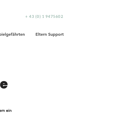
+ 43 (0) 1 9475602
pielgefährten
Eltern Support
e
ern ein