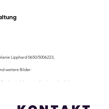
altung
lanie Lipphard 0650/5006223,
d weitere Bilder:
t/kinderworkshops-im-kinderspiel-cafe/
me des Kindes bekannt geben
n heißes Getränk
1 1,5J.- 3 J. 17€