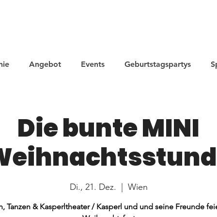
hie
Angebot
Events
Geburtstagspartys
S
Die bunte MINI
Weihnachtsstund
Di., 21. Dez.
  |  
Wien
, Tanzen & Kasperltheater / Kasperl und und seine Freunde fei