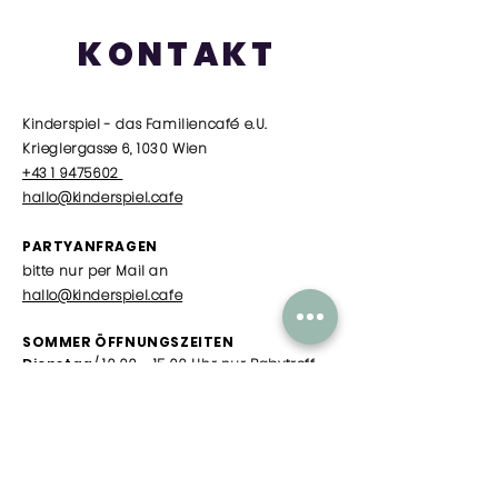
KONTAKT
Kinderspiel - das Familiencafé e.U.
Krieglergasse 6, 1030 Wien
+43 1 9475602
hallo@kinderspiel.cafe
PARTYANFRAGEN
bitte nur per Mail an
hallo@kinderspiel.cafe
SOMMER ÖFFNUNGSZEITEN
Dienstag
/
10.00 - 15.00
Uhr nur Babytreff
Mittwoch - Freitag
/ 10.00 Uhr - 15.00 Uhr
Samstag
/ 10.00 Uhr - 13.00 Uhr