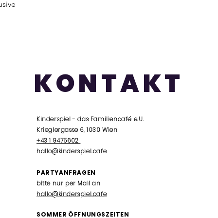
usive
KONTAKT
Kinderspiel - das Familiencafé e.U.
Krieglergasse 6, 1030 Wien
+43 1 9475602
hallo@kinderspiel.cafe
PARTYANFRAGEN
bitte nur per Mail an
hallo@kinderspiel.cafe
SOMMER ÖFFNUNGSZEITEN