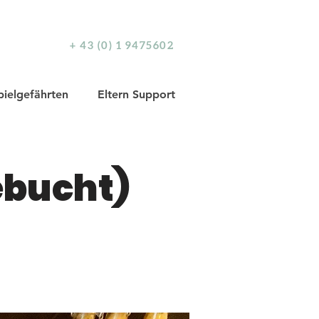
+ 43 (0) 1 9475602
pielgefährten
Eltern Support
ebucht)